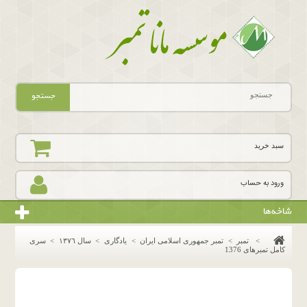
جستجو
سبد خرید
ورود به حساب
شاخه‌ها
>
تمبر
>
تمبر جمهوری اسلامی ایران
>
یادگاری
>
سال ١٣٧٦
>
سری
کامل تمبرهای 1376