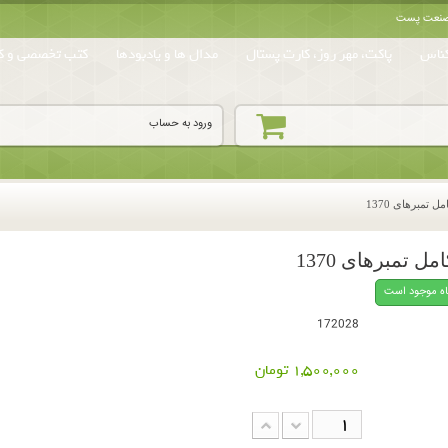
ه صنعت پست
ناس
پاکت، مهر روز، کارت پستال
مدال ها و یادبودها
کتب تخصصی و کا
ورود به حساب
ل تمبرهای 1370
ل تمبرهای 1370
اه موجود است
172028
1,500,000 تومان