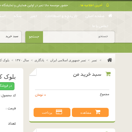
آخرین اطلاعیه ها :
حضور موسسه مانا تمبر در اولین همایش و نمایشگا
صفحه اصلی
تاریخچه و اصطلاحات
تمبر
سکه
اسک
تماس با ما
جستجو
سبد خرید
>
تمبر
>
تمبر جمهوری اسلامی ایران
>
یادگاری
>
سال ١٣٧٠
>
بلوک کام
سبد خرید من
بلوک کام
در فروشگ
مجموع
0 تومان
کد محصول:
قیمت :
مشاهده
پرداخت
تعداد