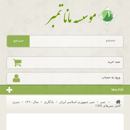
جستجو
سبد خرید
ورود به حساب
شاخه‌ها
>
تمبر
>
تمبر جمهوری اسلامی ایران
>
یادگاری
>
سال ١٣٦٠
>
سری
کامل تمبرهای 1360