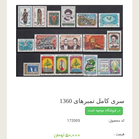
سری کامل تمبرهای 1360
در فروشگاه موجود است
کد محصول:
172005
قیمت :
50,000 تومان