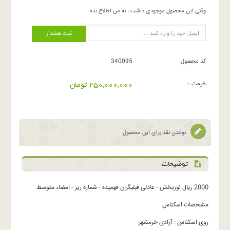
وقتی این محصول موجودی داشت ، به من اطلاع بده
ثبت هشدار
کد محصول:
340095
قیمت :
250,000,000 تومان
نوشتن نقد برای این محصول
توضیحات
2000 ریال نوربخش - عادلی فیلیگران فهمیده - شماره ریز - امضاء متوسط
مشخصات اسکناس
روی اسکناس : آزادی خرمشهر