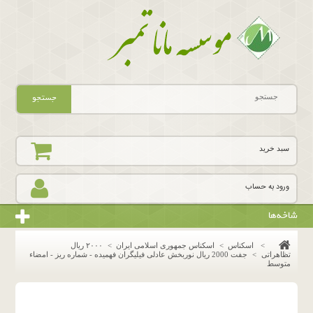
جستجو
سبد خرید
ورود به حساب
شاخه‌ها
>
اسکناس
>
اسکناس جمهوری اسلامی ایران
>
٢٠٠٠ ريال
تظاهراتى
>
جفت 2000 ریال نوربخش عادلی فیلیگران فهمیده - شماره ریز - امضاء
متوسط