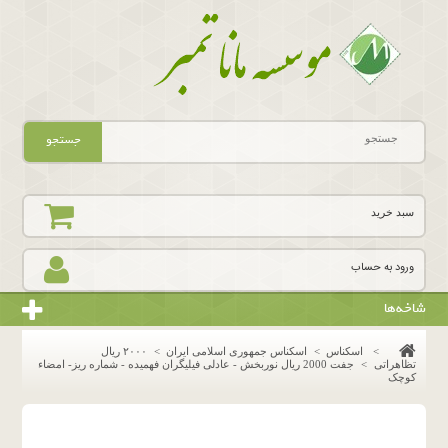
جستجو
سبد خرید
ورود به حساب
شاخه‌ها
>
اسکناس
>
اسکناس جمهوری اسلامی ایران
>
٢٠٠٠ ريال
تظاهراتى
>
جفت 2000 ریال نوربخش - عادلی فیلیگران فهمیده - شماره ریز- امضاء
کوچک