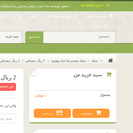
آخرین اطلاعیه ها :
حضور موسسه مانا تمبر در اولین همایش و نمایشگا
صفحه اصلی
تاریخچه و اصطلاحات
تمبر
سکه
اسک
تماس با ما
جستجو
سبد خرید
>
سکه
>
سکه محمدرضا شاه پهلوی
>
٢ ريال مصدقى
>
2 ریال مصدقی 1335 (بانکی)
سبد خرید من
2 ریال مصدقی 1335 (بانکی)
این محصول
مجموع
0 تومان
وقتی این مح
مشاهده
پرداخت