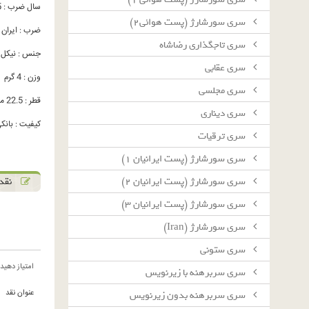
سال ضرب : 1335
سرى سورشارژ (پست هوائى٢)
ضرب : ایران
سرى تاجگذارى رضاشاه
جنس : نیکل
سرى عقابى
وزن : 4 گرم
سرى مجلسى
قطر : 22.5 میلیمتر
سرى دينارى
کیفیت : بانکی C
سرى ترقيات
سرى سورشارژ (پست ايرانيان ١)
نقد 
سرى سورشارژ (پست ايرانيان ٢)
سرى سورشارژ (پست ايرانيان ٣)
سرى سورشارژ (Iran)
سرى ستونى
امتیاز دهید
سرى سربرهنه با زيرنويس
عنوان نقد
سرى سربرهنه بدون زيرنويس