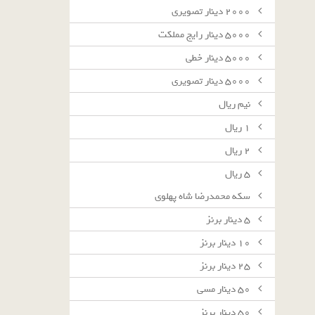
٢٠٠٠ دينار تصويرى
٥٠٠٠ دينار رايج مملكت
٥٠٠٠ دينار خطى
٥٠٠٠ دينار تصويرى
نيم ريال
١ ريال
٢ ريال
٥ ريال
سکه محمدرضا شاه پهلوی
٥ دينار برنز
١٠ دينار برنز
٢٥ دينار برنز
٥٠ دينار مسى
٥٠ دينار برنز