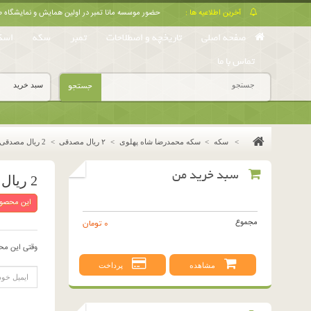
آخرین اطلاعیه ها :
حضور موسسه مانا تمبر در اولین همایش و نمایشگا
صفحه اصلی
تاریخچه و اصطلاحات
تمبر
سکه
اسک
تماس با ما
جستجو
سبد خرید
>
سکه
>
سکه محمدرضا شاه پهلوی
>
٢ ريال مصدقى
>
2 ریال مصدقی 1332 - شیر بزرگ (بانکی)
سبد خرید من
2 ریال مصدقی 1332 - شیر بزرگ (بانکی)
این محصول
مجموع
0 تومان
وقتی این مح
مشاهده
پرداخت