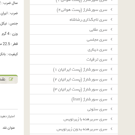
سال ضرب : 1332
سرى سورشارژ (پست هوائى٢)
ضرب : ایران
سرى تاجگذارى رضاشاه
جنس : نیکل
سرى عقابى
وزن : 4 گرم
سرى مجلسى
قطر : 22.5 میلیمتر
سرى دينارى
کیفیت : بانکی C
سرى ترقيات
سرى سورشارژ (پست ايرانيان ١)
نقد 
سرى سورشارژ (پست ايرانيان ٢)
سرى سورشارژ (پست ايرانيان ٣)
سرى سورشارژ (Iran)
سرى ستونى
امتیاز دهید
سرى سربرهنه با زيرنويس
عنوان نقد
سرى سربرهنه بدون زيرنويس