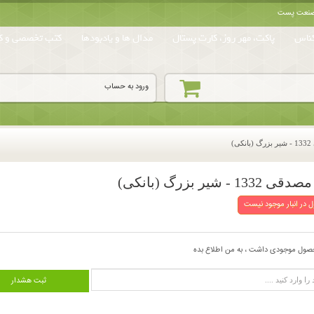
ه صنعت پست
ناس
پاکت، مهر روز، کارت پستال
مدال ها و یادبودها
کتب تخصصی و کا
ورود به حساب
 در انبار موجود نیست
صول موجودی داشت ، به من اطلاع بده
ثبت هشدار