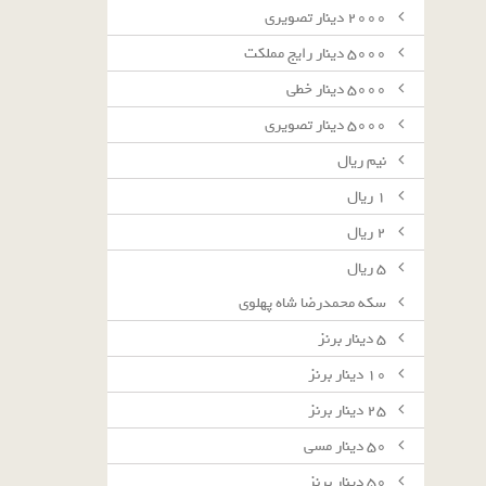
٢٠٠٠ دينار تصويرى
٥٠٠٠ دينار رايج مملكت
٥٠٠٠ دينار خطى
٥٠٠٠ دينار تصويرى
نيم ريال
١ ريال
٢ ريال
٥ ريال
سکه محمدرضا شاه پهلوی
٥ دينار برنز
١٠ دينار برنز
٢٥ دينار برنز
٥٠ دينار مسى
٥٠ دينار برنز