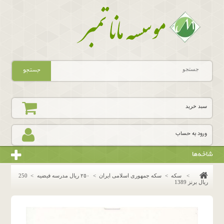
جستجو
سبد خرید
ورود به حساب
شاخه‌ها
>
سکه
>
سکه جمهوری اسلامی ایران
>
٢٥٠ ريال مدرسه فيضيه
>
250
ریال برنز 1389