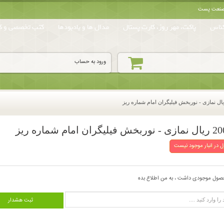
ه صنعت پست
ناس
پاکت، مهر روز، کارت پستال
مدال ها و یادبودها
کتب تخصصی و کا
ورود به حساب
 در انبار موجود نیست
صول موجودی داشت ، به من اطلاع بده
ثبت هشدار