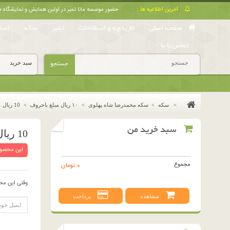
آخرین اطلاعیه ها :
حضور موسسه مانا تمبر در اولین همایش و نمایشگا
صفحه اصلی
تاریخچه و اصطلاحات
تمبر
سکه
اسک
تماس با ما
جستجو
سبد خرید
>
سکه
>
سکه محمدرضا شاه پهلوی
>
١٠ ريال مبلغ باحروف
>
10 ریال 1351 (عالی)
سبد خرید من
10 ریال 1351 (عالی)
این محصول
مجموع
0 تومان
وقتی این مح
مشاهده
پرداخت