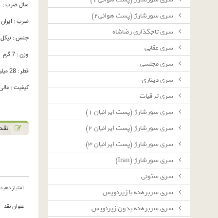
سال ضرب : 1351
سرى سورشارژ (پست هوائى٢)
ضرب : ایران
سرى تاجگذارى رضاشاه
جنس : نیکل
سرى عقابى
وزن : 7 گرم
سرى مجلسى
قطر : 28 میلیمتر
سرى دينارى
کیفیت : عالی 
سرى ترقيات
سرى سورشارژ (پست ايرانيان ١)
نقد 
سرى سورشارژ (پست ايرانيان ٢)
سرى سورشارژ (پست ايرانيان ٣)
سرى سورشارژ (Iran)
سرى ستونى
امتیاز دهید
سرى سربرهنه با زيرنويس
عنوان نقد
سرى سربرهنه بدون زيرنويس