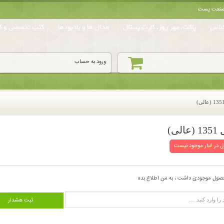
ه صنعت پست
ناس
پاکت، مهر روز، کارت پستال
مدال ها و یادبودها
کتب تخصصی و کا
ورود به حساب
 در انبار موجود نیست
صول موجودی داشت ، به من اطلاع بده
ثبت هشدار