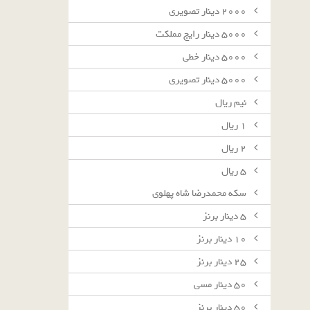
٢٠٠٠ دينار تصويرى
٥٠٠٠ دينار رايج مملكت
٥٠٠٠ دينار خطى
٥٠٠٠ دينار تصويرى
نيم ريال
١ ريال
٢ ريال
٥ ريال
سکه محمدرضا شاه پهلوی
٥ دينار برنز
١٠ دينار برنز
٢٥ دينار برنز
٥٠ دينار مسى
٥٠ دينار برنز