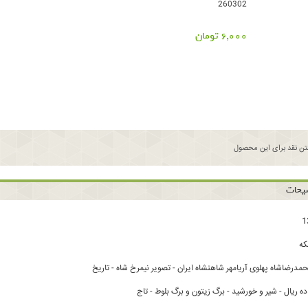
260302
6,000 تومان
ن نقد برای این محصول
یحات
ه
مدرضاشاه پهلوی آریامهر شاهنشاه ایران - تصویر نیمرخ شاه - تاریخ
 ریال - شیر و خورشید - برگ زیتون و برگ بلوط - تاج