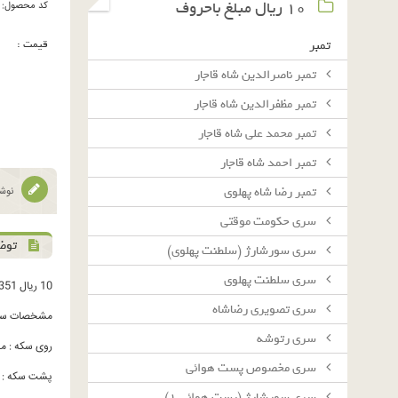
١٠ ريال مبلغ باحروف
کد محصول:
قیمت :
تمبر
تمبر ناصرالدین شاه قاجار
تمبر مظفرالدین شاه قاجار
تمبر محمد علی شاه قاجار
تمبر احمد شاه قاجار
تمبر رضا شاه پهلوی
نوشت
سرى حكومت موقتى
توض
سرى سورشارژ (سلطنت پهلوى)
سرى سلطنت پهلوى
10 ریال 1351
سرى تصويرى رضاشاه
مشخصات سک
سرى رتوشه
روی سکه : مح
سرى مخصوص پست هوائى
پشت سکه : ده
سرى سورشارژ (پست هوائى ١)