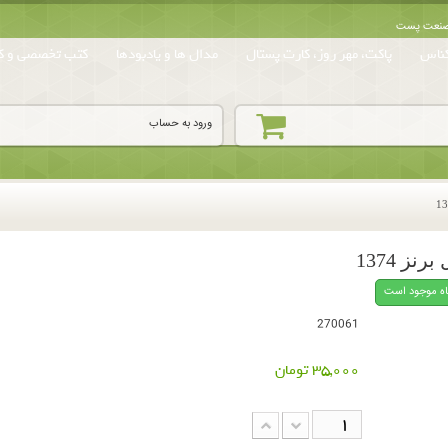
ه صنعت پست
ناس
پاکت، مهر روز، کارت پستال
مدال ها و یادبودها
کتب تخصصی و کا
ورود به حساب
اه موجود است
270061
35,000 تومان