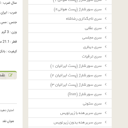
سال ضرب : 1374
سرى سورشارژ (پست هوائى٢)
ضرب : ایران
سرى تاجگذارى رضاشاه
جنس : مس - 
سرى عقابى
وزن : 3 گرم
سرى مجلسى
قطر : 21.1 میلیمتر
سرى دينارى
کیفیت : بانکی C
سرى ترقيات
سرى سورشارژ (پست ايرانيان ١)
نقد 
سرى سورشارژ (پست ايرانيان ٢)
سرى سورشارژ (پست ايرانيان ٣)
سرى سورشارژ (Iran)
سرى ستونى
امتیاز دهید
سرى سربرهنه با زيرنويس
عنوان نقد
سرى سربرهنه بدون زيرنويس