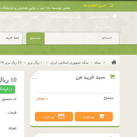
آخرین اطلاعیه ها :
حضور موسسه مانا تمبر در اولین همایش و نمایشگا
صفحه اصلی
تاریخچه و اصطلاحات
تمبر
سکه
اسک
تماس با ما
جستجو
سبد خرید
>
سکه
>
سکه جمهوری اسلامی ایران
>
١٠ ريال برنز
>
10 ریال برنز 1374
سبد خرید من
10 ریال برنز 1374
در فروشگ
مجموع
0 تومان
کد محصول:
قیمت :
مشاهده
پرداخت
تعداد