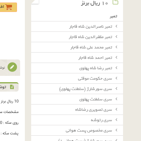
١٠ ريال برنز
اف
تمبر
تمبر ناصرالدین شاه قاجار
تمبر مظفرالدین شاه قاجار
تمبر محمد علی شاه قاجار
تمبر احمد شاه قاجار
تمبر رضا شاه پهلوی
نوشت
سرى حكومت موقتى
توض
سرى سورشارژ (سلطنت پهلوى)
سرى سلطنت پهلوى
10 ریال برنز 1374
سرى تصويرى رضاشاه
مشخصات سک
سرى رتوشه
روی سکه : 10 ریال - جمهوری اسلامی ایران - تاریخ
سرى مخصوص پست هوائى
پشت سکه : آ
سرى سورشارژ (پست هوائى ١)