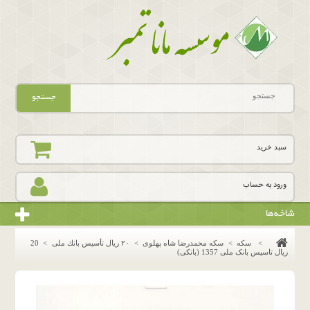
جستجو
سبد خرید
ورود به حساب
شاخه‌ها
>
سکه
>
سکه محمدرضا شاه پهلوی
>
٢٠ ريال تأسيس بانك ملى
>
20
ریال تاسیس بانک ملی 1357 (بانکی)