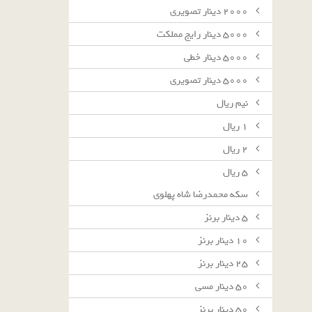
٢٠٠٠ دينار تصويرى
٥٠٠٠ دينار رايج مملكت
٥٠٠٠ دينار خطى
٥٠٠٠ دينار تصويرى
نيم ريال
١ ريال
٢ ريال
٥ ريال
سکه محمدرضا شاه پهلوی
٥ دينار برنز
١٠ دينار برنز
٢٥ دينار برنز
٥٠ دينار مسى
٥٠ دينار برنز