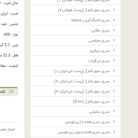
سال ضرب : 1328
سرى سورشارژ (پست هوائى٢)
ضرب : ایران
سرى تاجگذارى رضاشاه
جنس : نقره
سرى عقابى
عیار : 600
سرى مجلسى
وزن : 3.2 گرم
سرى دينارى
قطر : 22.3 میلیمتر
سرى ترقيات
کیفیت : مطاب
سرى سورشارژ (پست ايرانيان ١)
سرى سورشارژ (پست ايرانيان ٢)
سرى سورشارژ (پست ايرانيان ٣)
نقد 
سرى سورشارژ (Iran)
سرى ستونى
سرى سربرهنه با زيرنويس
امتیاز دهید
سرى سربرهنه بدون زيرنويس