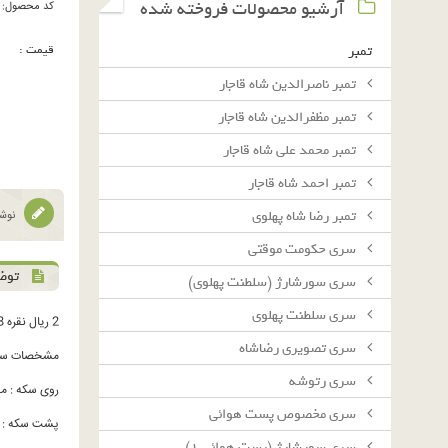
آرشیو محصولات فروخته شده
کد محصول:
قیمت :
تمبر
تمبر ناصرالدین شاه قاجار
تمبر مظفرالدین شاه قاجار
تمبر محمد علی شاه قاجار
تمبر احمد شاه قاجار
تمبر رضا شاه پهلوی
نوشت
سرى حكومت موقتى
توض
سرى سورشارژ (سلطنت پهلوى)
سرى سلطنت پهلوى
2 ریال نقره 1328
سرى تصويرى رضاشاه
مشخصات سک
سرى رتوشه
روی سکه : محمدرضاشاه په
سرى مخصوص پست هوائى
پشت سکه : دو
سرى سورشارژ (پست هوائى ١)