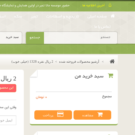
آخرین اطلاعیه ها :
حضور موسسه مانا تمبر در اولین همایش و نمایشگا
صفحه اصلی
تاریخچه و اصطلاحات
تمبر
سکه
اسک
تماس با ما
جستجو
سبد خرید
>
آرشیو محصولات فروخته شده
>
2 ریال نقره 1328 (خیلی خوب)
سبد خرید من
2 ریال نقره 1328 (خیلی خوب)
این محصول
مجموع
0 تومان
وقتی این مح
مشاهده
پرداخت