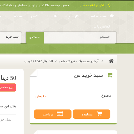
آخرین اطلاعیه ها :
حضور موسسه مانا تمبر در اولین همایش و نمایشگا
صفحه اصلی
تاریخچه و اصطلاحات
تمبر
سکه
اسک
تماس با ما
جستجو
سبد خرید
>
آرشیو محصولات فروخته شده
>
50 دینار 1342 (خوب)
سبد خرید من
50 دینار 1342 (خوب)
این محصول
مجموع
0 تومان
وقتی این مح
مشاهده
پرداخت