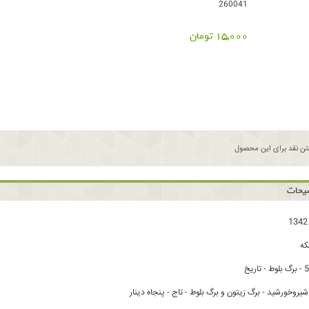
260041
15,000 تومان
ن نقد برای این محصول
یحات
ه
روخورشید - برگ زیتون و برگ بلوط - تاج - پنجاه دینار