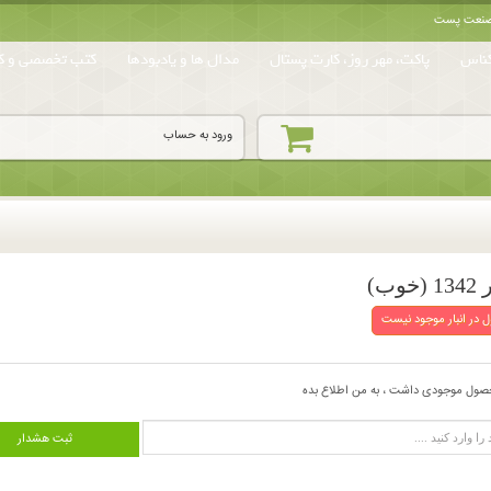
ه صنعت پست
ناس
پاکت، مهر روز، کارت پستال
مدال ها و یادبودها
کتب تخصصی و کا
ورود به حساب
 در انبار موجود نیست
صول موجودی داشت ، به من اطلاع بده
ثبت هشدار