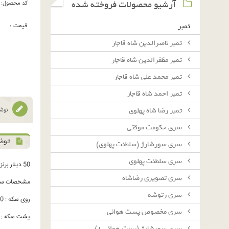
آرشیو محصولات فروخته شده
کد محصول:
قیمت :
تمبر
تمبر ناصرالدین شاه قاجار
تمبر مظفرالدین شاه قاجار
تمبر محمد علی شاه قاجار
تمبر احمد شاه قاجار
تمبر رضا شاه پهلوی
نوشت
سرى حكومت موقتى
توض
سرى سورشارژ (سلطنت پهلوى)
سرى سلطنت پهلوى
50 دینار برنز 1342
سرى تصويرى رضاشاه
مشخصات سک
سرى رتوشه
روی سکه : 50 - برگ بلوط - تاریخ
سرى مخصوص پست هوائى
پشت سکه : شی
سرى سورشارژ (پست هوائى ١)