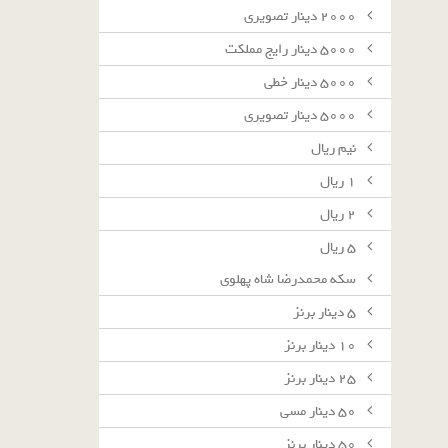
٢٠٠٠ دينار تصويرى
٥٠٠٠ دينار رايج مملكت
٥٠٠٠ دينار خطى
٥٠٠٠ دينار تصويرى
نيم ريال
١ ريال
٢ ريال
٥ ريال
سکه محمدرضا شاه پهلوی
٥ دينار برنز
١٠ دينار برنز
٢٥ دينار برنز
٥٠ دينار مسى
٥٠ دينار برنز