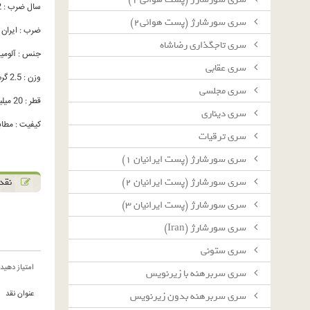
سال ضرب : 1342
سرى سورشارژ (پست هوائى٢)
ضرب : ایران
سرى تاجگذارى رضاشاه
جنس : آلومینی
سرى عقابى
وزن : 2.5 گرم
سرى مجلسى
قطر : 20 میلیمتر
سرى دينارى
کیفیت : مطاب
سرى ترقيات
سرى سورشارژ (پست ايرانيان ١)
نقد 
سرى سورشارژ (پست ايرانيان ٢)
سرى سورشارژ (پست ايرانيان ٣)
سرى سورشارژ (Iran)
سرى ستونى
امتیاز دهید
سرى سربرهنه با زيرنويس
عنوان نقد
سرى سربرهنه بدون زيرنويس