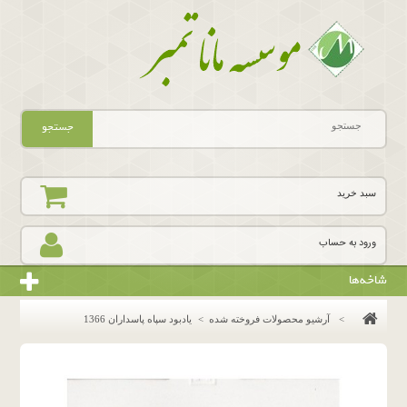
جستجو
سبد خرید
ورود به حساب
شاخه‌ها
>
آرشیو محصولات فروخته شده
>
يادبود سپاه پاسداران 1366