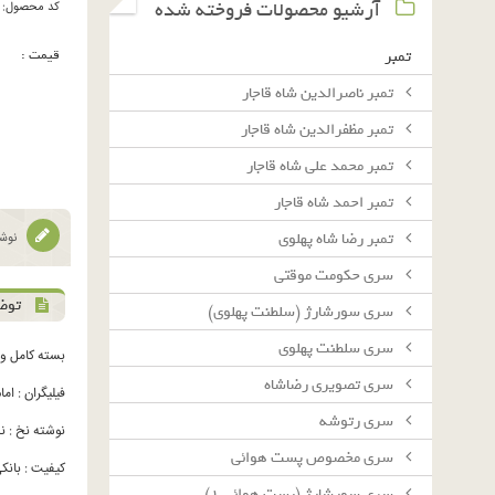
آرشیو محصولات فروخته شده
کد محصول:
قیمت :
تمبر
تمبر ناصرالدین شاه قاجار
تمبر مظفرالدین شاه قاجار
تمبر محمد علی شاه قاجار
تمبر احمد شاه قاجار
تمبر رضا شاه پهلوی
نوشت
سرى حكومت موقتى
توض
سرى سورشارژ (سلطنت پهلوى)
سرى سلطنت پهلوى
بسته کامل و بانکی 200 ریال 
سرى تصويرى رضاشاه
فیلیگران : ام
سرى رتوشه
نوشته نخ : ن
سرى مخصوص پست هوائى
کیفیت : بانکی C
سرى سورشارژ (پست هوائى ١)