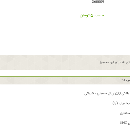
360009
50,000 تومان
ن نقد برای این محصول
یحات
حسینی - شیبانی
ام خمینی (ره)
ستعلیق
UN