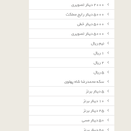
٢٠٠٠ دينار تصويرى
٥٠٠٠ دينار رايج مملكت
٥٠٠٠ دينار خطى
٥٠٠٠ دينار تصويرى
نيم ريال
١ ريال
٢ ريال
٥ ريال
سکه محمدرضا شاه پهلوی
٥ دينار برنز
١٠ دينار برنز
٢٥ دينار برنز
٥٠ دينار مسى
٥٠ دينار برنز