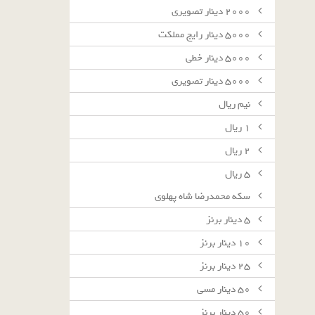
٢٠٠٠ دينار تصويرى
٥٠٠٠ دينار رايج مملكت
٥٠٠٠ دينار خطى
٥٠٠٠ دينار تصويرى
نيم ريال
١ ريال
٢ ريال
٥ ريال
سکه محمدرضا شاه پهلوی
٥ دينار برنز
١٠ دينار برنز
٢٥ دينار برنز
٥٠ دينار مسى
٥٠ دينار برنز