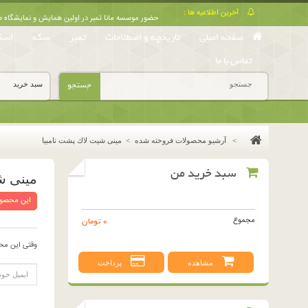
آخرین اطلاعیه ها :
حضور موسسه مانا تمبر در اولین همایش و نمایشگا
صفحه اصلی
تاریخچه و اصطلاحات
تمبر
سکه
اسک
تماس با ما
جستجو
سبد خرید
>
آرشیو محصولات فروخته شده
>
مينى شيت لاك پشت نامبيا
سبد خرید من
مينى ش
این محصول
مجموع
0 تومان
وقتی این مح
مشاهده
پرداخت