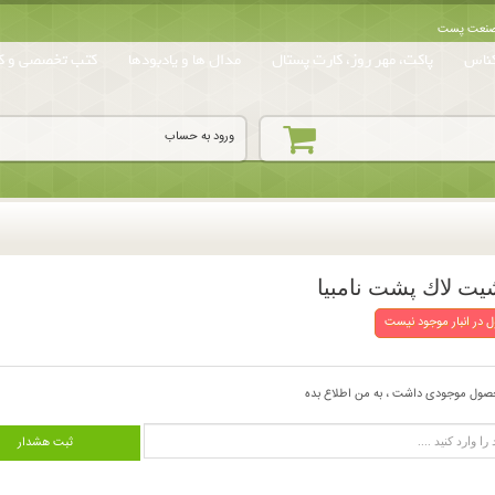
ه صنعت پست
ناس
پاکت، مهر روز، کارت پستال
مدال ها و یادبودها
کتب تخصصی و کا
ورود به حساب
يت لاك پشت نامبيا
 در انبار موجود نیست
صول موجودی داشت ، به من اطلاع بده
ثبت هشدار