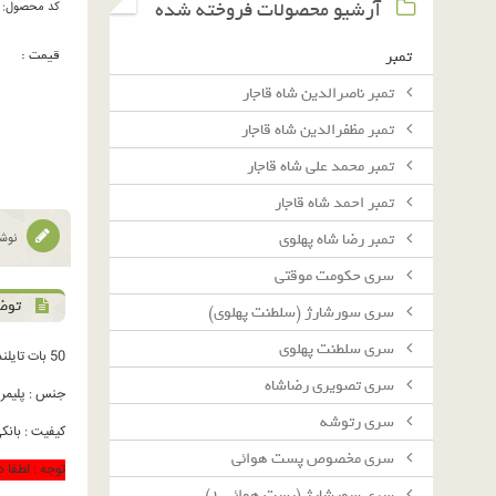
آرشیو محصولات فروخته شده
کد محصول:
قیمت :
تمبر
تمبر ناصرالدین شاه قاجار
تمبر مظفرالدین شاه قاجار
تمبر محمد علی شاه قاجار
تمبر احمد شاه قاجار
تمبر رضا شاه پهلوی
نوشت
سرى حكومت موقتى
توض
سرى سورشارژ (سلطنت پهلوى)
سرى سلطنت پهلوى
50 بات تایلند
سرى تصويرى رضاشاه
جنس : پلیمر
سرى رتوشه
کیفیت : بانکی C
سرى مخصوص پست هوائى
توجه : لطفا در ص
سرى سورشارژ (پست هوائى ١)