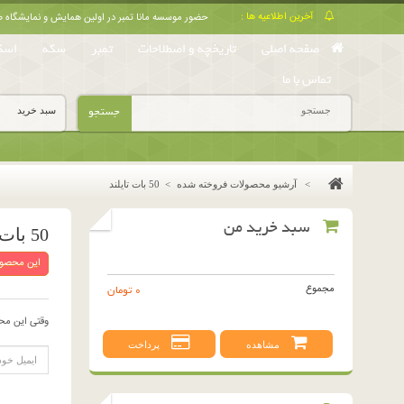
آخرین اطلاعیه ها :
حضور موسسه مانا تمبر در اولین همایش و نمایشگا
صفحه اصلی
تاریخچه و اصطلاحات
تمبر
سکه
اسک
تماس با ما
جستجو
سبد خرید
>
آرشیو محصولات فروخته شده
>
50 بات تایلند
سبد خرید من
50 بات تایلند
این محصول
مجموع
0 تومان
وقتی این مح
مشاهده
پرداخت