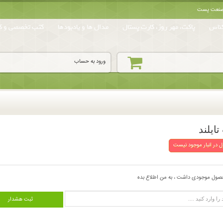
ه صنعت پست
ناس
پاکت، مهر روز، کارت پستال
مدال ها و یادبودها
کتب تخصصی و کا
ورود به حساب
 در انبار موجود نیست
صول موجودی داشت ، به من اطلاع بده
ثبت هشدار