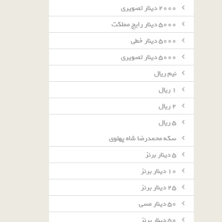
٢٠٠٠ دينار تصويرى
٥٠٠٠ دينار رايج مملكت
٥٠٠٠ دينار خطى
٥٠٠٠ دينار تصويرى
نيم ريال
١ ريال
٢ ريال
٥ ريال
سکه محمدرضا شاه پهلوی
٥ دينار برنز
١٠ دينار برنز
٢٥ دينار برنز
٥٠ دينار مسى
٥٠ دينار برنز