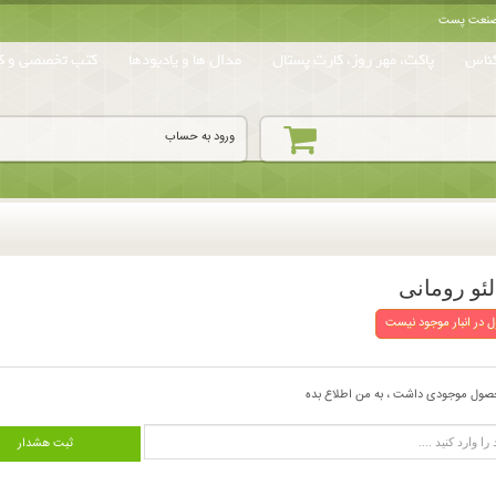
ه صنعت پست
ناس
پاکت، مهر روز، کارت پستال
مدال ها و یادبودها
کتب تخصصی و کا
ورود به حساب
 در انبار موجود نیست
صول موجودی داشت ، به من اطلاع بده
ثبت هشدار