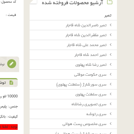
آرشیو محصولات فروخته شده
کد محصول:
قیمت :
تمبر
تمبر ناصرالدین شاه قاجار
تمبر مظفرالدین شاه قاجار
تمبر محمد علی شاه قاجار
تمبر احمد شاه قاجار
تمبر رضا شاه پهلوی
نوشت
سرى حكومت موقتى
توض
سرى سورشارژ (سلطنت پهلوى)
سرى سلطنت پهلوى
10000 لئو رومانی
سرى تصويرى رضاشاه
جنس : پلیمر
سرى رتوشه
کیفیت : بانکی C
سرى مخصوص پست هوائى
توجه : لطفا در ص
سرى سورشارژ (پست هوائى ١)