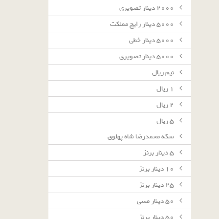
٢٠٠٠ دينار تصويرى
٥٠٠٠ دينار رايج مملكت
٥٠٠٠ دينار خطى
٥٠٠٠ دينار تصويرى
نيم ريال
١ ريال
٢ ريال
٥ ريال
سکه محمدرضا شاه پهلوی
٥ دينار برنز
١٠ دينار برنز
٢٥ دينار برنز
٥٠ دينار مسى
٥٠ دينار برنز