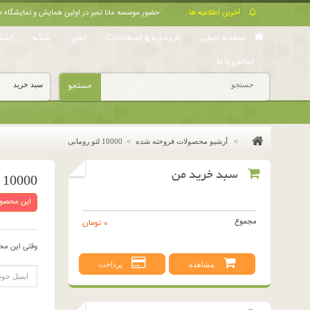
آخرین اطلاعیه ها :
حضور موسسه مانا تمبر در اولین همایش و نمایشگا
صفحه اصلی
تاریخچه و اصطلاحات
تمبر
سکه
اسک
تماس با ما
جستجو
سبد خرید
>
آرشیو محصولات فروخته شده
>
10000 لئو رومانی
سبد خرید من
10000 لئو رومانی
این محصول
مجموع
0 تومان
وقتی این مح
مشاهده
پرداخت