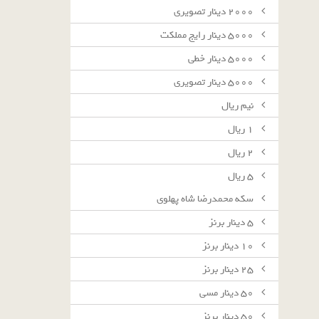
٢٠٠٠ دينار تصويرى
٥٠٠٠ دينار رايج مملكت
٥٠٠٠ دينار خطى
٥٠٠٠ دينار تصويرى
نيم ريال
١ ريال
٢ ريال
٥ ريال
سکه محمدرضا شاه پهلوی
٥ دينار برنز
١٠ دينار برنز
٢٥ دينار برنز
٥٠ دينار مسى
٥٠ دينار برنز