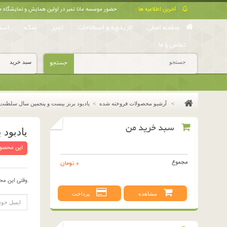
آخرین اطلاعیه ها :
حضور موسسه مانا تمبر در اولین همایش و نمایشگا
صفحه اصلی
تاریخچه و اصطلاحات
تمبر
سکه
اسک
تماس با ما
جستجو
سبد خرید
>
آرشیو محصولات فروخته شده
>
یادبود برنز بیست و پنجمین سال سلطنت 344
سبد خرید من
یادبود 
این محصول
مجموع
0 تومان
وقتی این مح
مشاهده
پرداخت