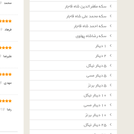
محمد
17
سکه مظفرالدین شاه قاجار
سکه محمد علی شاه قاجار
سکه احمد شاه قاجار
فرهاد
-28
سکه رضاشاه پهلوی
١ دينار
٢ دينار
علیرضا
0
٥ دينار نيكل
٥ دينار مسى
مهدی
17
٥ دينار برنز
١٠ دينار نيكل
١٠ دينار مسى
رضا
-07-20
١٠ دينار برنز
٢٥ دينار نيكل