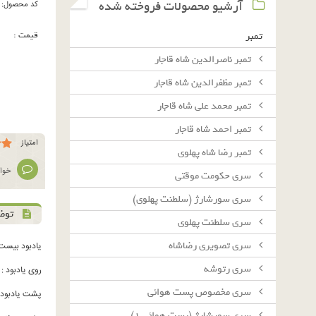
آرشیو محصولات فروخته شده
کد محصول:
قیمت :
تمبر
تمبر ناصرالدین شاه قاجار
تمبر مظفرالدین شاه قاجار
تمبر محمد علی شاه قاجار
تمبر احمد شاه قاجار
امتیاز
تمبر رضا شاه پهلوی
خوان
سرى حكومت موقتى
سرى سورشارژ (سلطنت پهلوى)
توض
سرى سلطنت پهلوى
سرى تصويرى رضاشاه
یادبود بیست
سرى رتوشه
روی یادبود :
سرى مخصوص پست هوائى
پشت یادبود :
سرى سورشارژ (پست هوائى ١)