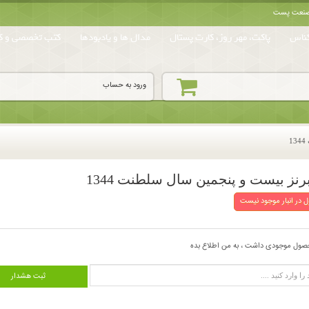
ه صنعت پست
ناس
پاکت، مهر روز، کارت پستال
مدال ها و یادبودها
کتب تخصصی و کا
ورود به حساب
1
برنز بیست و پنجمین سال سلطنت 1344
 در انبار موجود نیست
صول موجودی داشت ، به من اطلاع بده
ثبت هشدار