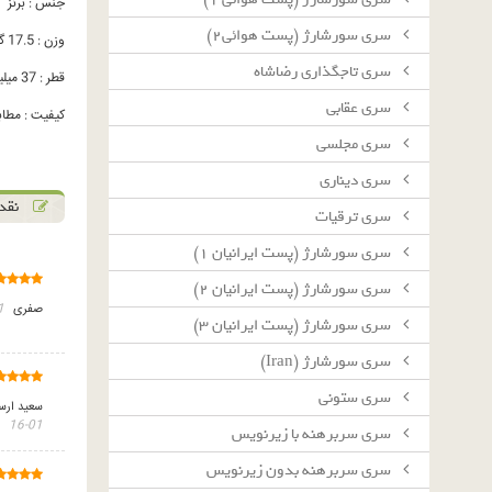
جنس : برنز
سرى سورشارژ (پست هوائى٢)
وزن : 17.5 گرم
سرى تاجگذارى رضاشاه
قطر : 37 میلیمتر
سرى عقابى
کیفیت : مطاب
سرى مجلسى
سرى دينارى
نقد 
سرى ترقيات
سرى سورشارژ (پست ايرانيان ١)
سرى سورشارژ (پست ايرانيان ٢)
صفری
25
سرى سورشارژ (پست ايرانيان ٣)
سرى سورشارژ (Iran)
سرى ستونى
سعید ارس
01-16
سرى سربرهنه با زيرنويس
سرى سربرهنه بدون زيرنويس